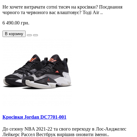
Не хочете витрачати сотні тисяч на кросівки? Поєднання
чорного та червоного вас влаштовує? Тоді Air ..
6 490.00 грн.
В корзину
Кросiвки Jordan DC7701-001
До сезону NBA 2021-22 та свого переходу в Лос-Анджелес
Лейкерс Рассел Вестбрук вирішив оновити іменн..