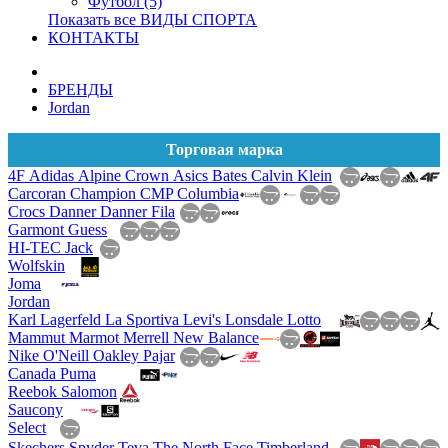
Футбол (5)
Показать все ВИДЫ СПОРТА
КОНТАКТЫ
БРЕНДЫ
Jordan
Торговая марка
4F
Adidas
Alpine Crown
Asics
Bates
Calvin Klein
Carcoran
Champion
CMP
Columbia
Crocs
Danner
Danner
Fila
Garmont
Guess
HI-TEC
Jack
Wolfskin
Joma
Jordan
Karl Lagerfeld
La Sportiva
Levi's
Lonsdale
Lotto
Mammut
Marmot
Merrell
New Balance
Nike
O'Neill
Oakley
Pajar
Canada
Puma
Reebok
Salomon
Saucony
Select
Skechers
Spyder
Teva
The North Face
Timberland