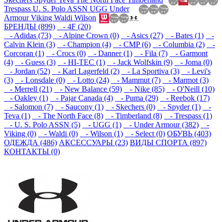
Trespass
U. S. Polo ASSN
UGG
Under
Armour
Viking
Waldi
Wilson
БРЕНДЫ (899)
- 4F (20)
- Adidas (73)
- Alpine Crown (0)
- Asics (27)
- Bates (1)
-
Calvin Klein (3)
- Champion (4)
- CMP (6)
- Columbia (2)
-
Corcoran (1)
- Crocs (0)
- Danner (1)
- Fila (7)
- Garmont
(4)
- Guess (3)
- HI-TEC (1)
- Jack Wolfskin (9)
- Joma (0)
- Jordan (52)
- Karl Lagerfeld (2)
- La Sportiva (3)
- Levi's
(3)
- Lonsdale (0)
- Lotto (24)
- Mammut (7)
- Marmot (3)
- Merrell (21)
- New Balance (59)
- Nike (85)
- O'Neill (10)
- Oakley (1)
- Pajar Canada (4)
- Puma (29)
- Reebok (17)
- Salomon (7)
- Saucony (1)
- Skechers (0)
- Spyder (1)
-
Teva (1)
- The North Face (8)
- Timberland (8)
- Trespass (1)
- U. S. Polo ASSN (5)
- UGG (1)
- Under Armour (382)
-
Viking (0)
- Waldi (0)
- Wilson (1)
- Select (0)
ОБУВЬ (403)
ОДЕЖДА (486)
АКСЕССУАРЫ (23)
ВИДЫ СПОРТА (897)
КОНТАКТЫ (0)