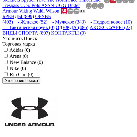
Trespass
U. S. Polo ASSN
UGG
Under
Armour
Viking
Waldi
Wilson
БРЕНДЫ (899)
ОБУВЬ
(403)
- Женское (52)
- Мужское (343)
- Подростковое (10)
- Тактическая обувь (0)
ОДЕЖДА (486)
АКСЕССУАРЫ (23)
ВИДЫ СПОРТА (897)
КОНТАКТЫ (0)
Уточнить Поиск
Торговая марка
Adidas (0)
Arena (0)
New Balance (0)
Nike (0)
Rip Curl (0)
Уточнение поиска