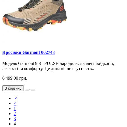
Кросiвки Garmont 002748
Модель Garmont 9.81 PULSE народилася з ідеї швидкості,
легкості та комфорту. Це динамічне взуття ств..
6 499.00 грн.
В корзину
|<
<
1
2
3
4