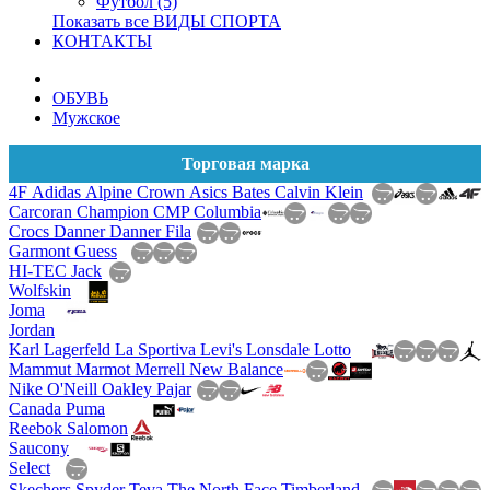
Футбол (5)
Показать все ВИДЫ СПОРТА
КОНТАКТЫ
ОБУВЬ
Мужское
Торговая марка
4F
Adidas
Alpine Crown
Asics
Bates
Calvin Klein
Carcoran
Champion
CMP
Columbia
Crocs
Danner
Danner
Fila
Garmont
Guess
HI-TEC
Jack
Wolfskin
Joma
Jordan
Karl Lagerfeld
La Sportiva
Levi's
Lonsdale
Lotto
Mammut
Marmot
Merrell
New Balance
Nike
O'Neill
Oakley
Pajar
Canada
Puma
Reebok
Salomon
Saucony
Select
Skechers
Spyder
Teva
The North Face
Timberland