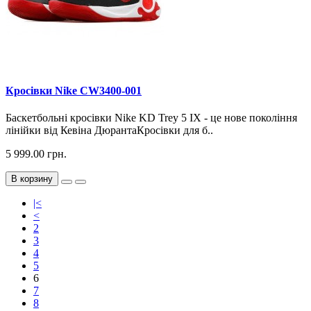
Кросiвки Nike CW3400-001
Баскетбольні кросівки Nike KD Trey 5 IX - це нове покоління
лінійки від Кевіна ДюрантаКросівки для б..
5 999.00 грн.
В корзину
|<
<
2
3
4
5
6
7
8