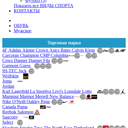
Футбол (5)
Показать все ВИДЫ СПОРТА
КОНТАКТЫ
ОБУВЬ
Мужское
Торговая марка
4F
Adidas
Alpine Crown
Asics
Bates
Calvin Klein
Carcoran
Champion
CMP
Columbia
Crocs
Danner
Danner
Fila
Garmont
Guess
HI-TEC
Jack
Wolfskin
Joma
Jordan
Karl Lagerfeld
La Sportiva
Levi's
Lonsdale
Lotto
Mammut
Marmot
Merrell
New Balance
Nike
O'Neill
Oakley
Pajar
Canada
Puma
Reebok
Salomon
Saucony
Select
Skechers
Spyder
Teva
The North Face
Timberland