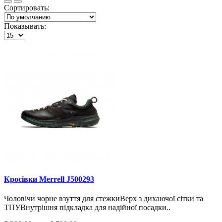
Сортировать:
Показывать:
Кросiвки Merrell J500293
Чоловічи чорне взуття для стежкиВерх з дихаючої сітки та
ТПУВнутрішня підкладка для надійної посадки..