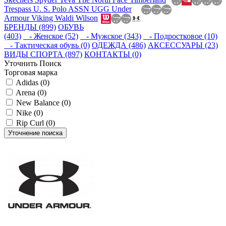
Trespass
U. S. Polo ASSN
UGG
Under
Armour
Viking
Waldi
Wilson
БРЕНДЫ (899)
ОБУВЬ
(403)
- Женское (52)
- Мужское (343)
- Подростковое (10)
- Тактическая обувь (0)
ОДЕЖДА (486)
АКСЕССУАРЫ (23)
ВИДЫ СПОРТА (897)
КОНТАКТЫ (0)
Уточнить Поиск
Торговая марка
Adidas (0)
Arena (0)
New Balance (0)
Nike (0)
Rip Curl (0)
Уточнение поиска