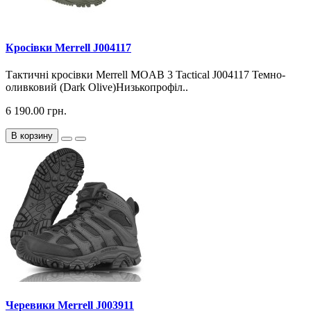
Кросiвки Merrell J004117
Тактичні кросівки Merrell MOAB 3 Tactical J004117 Темно-
оливковий (Dark Olive)Низькопрофіл..
6 190.00 грн.
В корзину
Черевики Merrell J003911