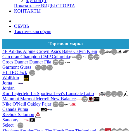
Футбол (5)
Показать все ВИДЫ СПОРТА
КОНТАКТЫ
ОБУВЬ
Тактическая обувь
Торговая марка
4F
Adidas
Alpine Crown
Asics
Bates
Calvin Klein
Carcoran
Champion
CMP
Columbia
Crocs
Danner
Danner
Fila
Garmont
Guess
HI-TEC
Jack
Wolfskin
Joma
Jordan
Karl Lagerfeld
La Sportiva
Levi's
Lonsdale
Lotto
Mammut
Marmot
Merrell
New Balance
Nike
O'Neill
Oakley
Pajar
Canada
Puma
Reebok
Salomon
Saucony
Select
Skechers
Spyder
Teva
The North Face
Timberland